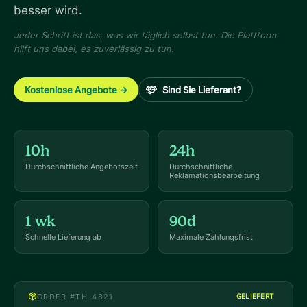
besser wird.
Jeder Schritt ist das, was wir täglich selbst tun. Die Plattform
hilft uns dabei, es zuverlässig zu tun.
Kostenlose Angebote →
Sind Sie Lieferant?
10h
24h
Durchschnittliche Angebotszeit
Durchschnittliche
Reklamationsbearbeitung
1 wk
90d
Schnelle Lieferung ab
Maximale Zahlungsfrist
ORDER #TH-4821
GELIEFERT