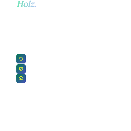
Holz.
Beschaffung, EUDR, Preise, Zertifizierungen
oder Ihr operatives Setup. Schicken Sie uns
eine kurze Nachricht – ein echter Mensch aus
unserem Team antwortet Ihnen.
Ein Mensch antwortet innerhalb von 24
Stunden
Ihre Daten bleiben in unserem Team
Holz-Experten, keine Ticket-Warteschlange
info@timberhub.com
(+31) 6 1999 5053
VORNAME