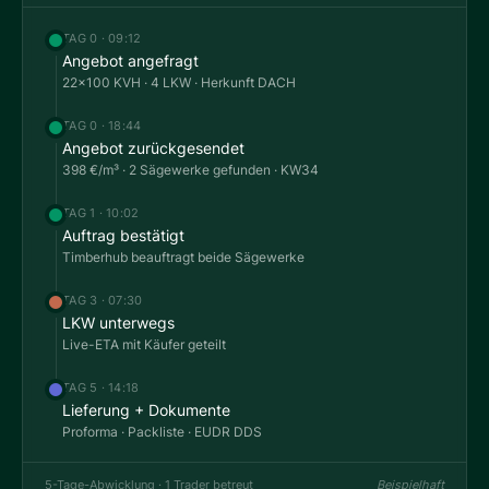
TAG 0 · 09:12
Angebot angefragt
22×100 KVH · 4 LKW · Herkunft DACH
TAG 0 · 18:44
Angebot zurückgesendet
398 €/m³ · 2 Sägewerke gefunden · KW34
TAG 1 · 10:02
Auftrag bestätigt
Timberhub beauftragt beide Sägewerke
TAG 3 · 07:30
LKW unterwegs
Live-ETA mit Käufer geteilt
TAG 5 · 14:18
Lieferung + Dokumente
Proforma · Packliste · EUDR DDS
5-Tage-Abwicklung · 1 Trader betreut
Beispielhaft