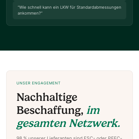
“
Wie schnell kann ein LKW für Standardabmessungen
ankommen?
”
UNSER ENGAGEMENT
Nachhaltige
Beschaffung,
im
gesamten Netzwerk.
98 % unserer Lieferanten sind FSC- oder PEFC-