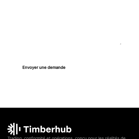
POSEZ N'IMPORTE QUELLE QUESTION
En envoyant ce message, vous acceptez d’être contacté(e)
par notre équipe. Aucune liste marketing.
Envoyer une demande
Timberhub home
Trading, conformité et opérations, conçu pour les réalités de