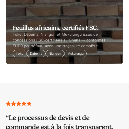
Feuillus africains, certifiés FSC.
Iroko, Dabema, Niangon et Mukulungu issus de
concessions FSC-certifiées au Ghana — conformes
EUDR par défaut, avec une traçabilité complète.
Iroko
Dabema
Niangon
Mukulungu
“
Le processus de devis et de
commande est à la fois transparent,