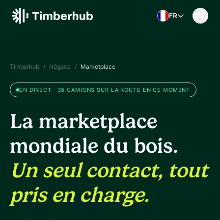
Skip to content
FR
Timberhub
/
Négoce
/
Marketplace
EN DIRECT · 38 CAMIONS SUR LA ROUTE EN CE MOMENT
La marketplace
mondiale du bois.
Un seul contact, tout
pris en charge.