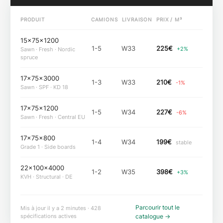
PRODUIT
CAMIONS
LIVRAISON
PRIX / M³
15×75×1200
1-5
W33
225
€
+2%
Sawn · Fresh · Nordic
spruce
17×75×3000
1-3
W33
210
€
-1%
Sawn · SPF · KD 18
17×75×1200
1-5
W34
227
€
-6%
Sawn · Fresh · Central EU
17×75×800
1-4
W34
199
€
stable
Grade 1 · Side boards
22×100×4000
1-2
W35
398
€
+3%
KVH · Structural · DE
Parcourir tout le
Mis à jour il y a 2 minutes · 428
spécifications actives
catalogue
→