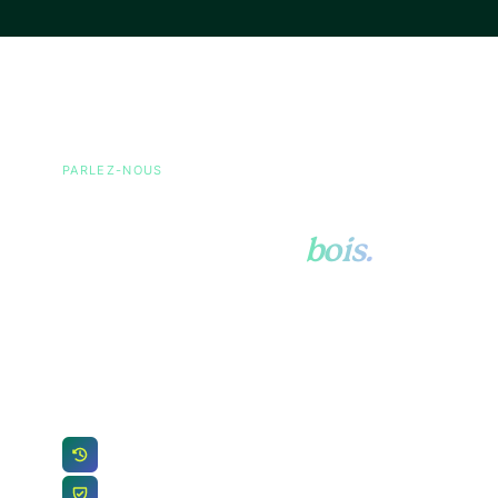
PARLEZ-NOUS
Posez-nous toutes vos
questions sur le
bois.
Approvisionnement, RDUE, prix, certifications
ou organisation opérationnelle. Envoyez-nous
un message court et une personne de notre
équipe vous répondra.
Une personne réelle répond sous 24h
Vos coordonnées restent au sein de notre