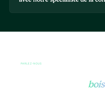
PARLEZ-NOUS
Posez-nous toutes v
questions sur le
bois
Approvisionnement, RDUE, prix, certifications ou o
opérationnelle. Envoyez-nous un message court e