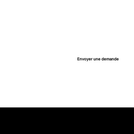
POSEZ N'IMPORTE QUELLE Q
ets
En envoyant ce message, vous accepte
Envoyer une demande