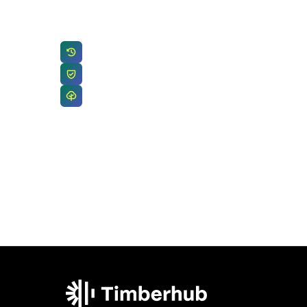
personne de notre équipe vous répondra.
Une personne réelle répond sous 24h
Vos coordonnées restent au sein de notre équipe
Des experts du bois, pas une file d’attente de tick
info@timberhub.com
(+31) 6 1999 5053
Timberhub home