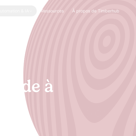
utomation & IA
Ressources
À propos de Timberhub
 aide à