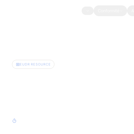
Skip to content
Conformité
A
Timberhub
/
Compliance
/
EUDR
/
Insight
EUDR RESOURCE
Timberhub vous
garder le cap
5 min de lecture