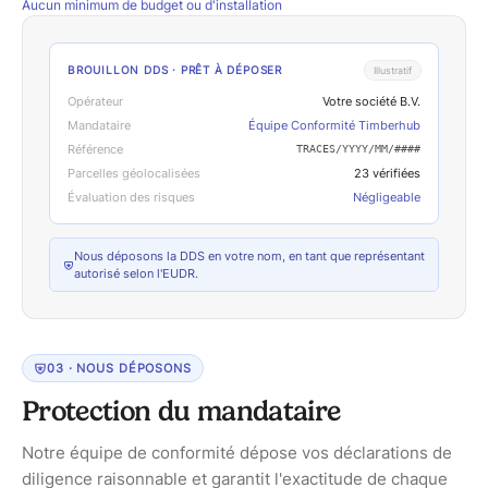
Aucun minimum
de budget ou d'installation
BROUILLON DDS · PRÊT À DÉPOSER
Illustratif
Opérateur
Votre société B.V.
Mandataire
Équipe Conformité Timberhub
Référence
TRACES/YYYY/MM/####
Parcelles géolocalisées
23 vérifiées
Évaluation des risques
Négligeable
Nous déposons la DDS en votre nom, en tant que représentant
autorisé selon l'EUDR.
0
3
·
NOUS DÉPOSONS
Protection du mandataire
Notre équipe de conformité dépose vos déclarations de
diligence raisonnable et garantit l'exactitude de chaque