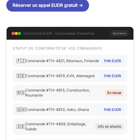
Réserver un appel EUDR gratuit
→
Conformité EUDR · Commandes Timberhub
Illustrative
STATUT DE CONFORMITÉ DE VOS COMMANDES
🇫🇮
Commande #TH-4821, Résineux, Finlande
Prêt EUDR
🇩🇪
Commande #TH-4819, KVH, Allemagne
Prêt EUDR
Commande #TH-4815, Construction,
🇷🇴
En revue
Roumanie
🇬🇭
Commande #TH-4810, Iroko, Ghana
Prêt EUDR
Commande #TH-4808, Emballage,
🇸🇪
Info en attente
Suède