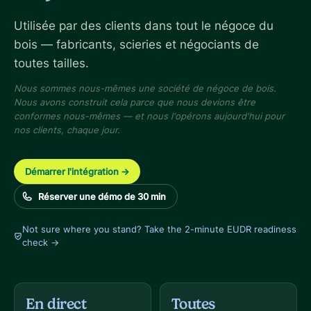
Utilisée par des clients dans tout le négoce du
bois — fabricants, scieries et négociants de
toutes tailles.
Nous sommes nous-mêmes une société de négoce de bois.
Nous avons construit cela parce que nous devions être
conformes nous-mêmes — et nous l'opérons aujourd'hui pour
nos clients, chaque jour.
Démarrer l'intégration
→
Réserver une démo de 30 min
Not sure where you stand? Take the 2-minute EUDR readiness
check →
En direct
Toutes