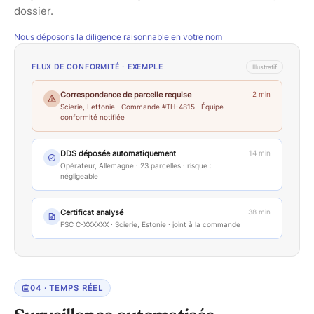
dossier.
Nous déposons
la diligence raisonnable en votre nom
FLUX DE CONFORMITÉ · EXEMPLE
Illustratif
Correspondance de parcelle requise
2 min
Scierie, Lettonie · Commande #TH-4815 · Équipe
conformité notifiée
DDS déposée automatiquement
14 min
Opérateur, Allemagne · 23 parcelles · risque :
négligeable
Certificat analysé
38 min
FSC C-XXXXXX · Scierie, Estonie · joint à la commande
0
4
·
TEMPS RÉEL