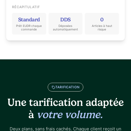
RÉCAPITULATIF
Standard
DDS
0
Prêt EUDR chaque
Déposées
Articles à haut
commande
automatiquement
risque
TARIFICATION
Une tarification adaptée
à
votre volume.
Deux plans, sans frais cachés. Chaque client reçoit un