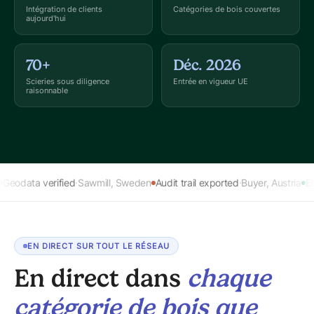
Intégration de clients
Catégories de bois couvertes
aujourd'hui
70+
Déc. 2026
Scieries sous diligence
Entrée en vigueur UE
raisonnable
ll, Sweden
Audit trail exported
·
Buyer, Austria
EUDR record archived
·
Or
EN DIRECT SUR TOUT LE RÉSEAU
En direct dans
chaque
catégorie de bois que