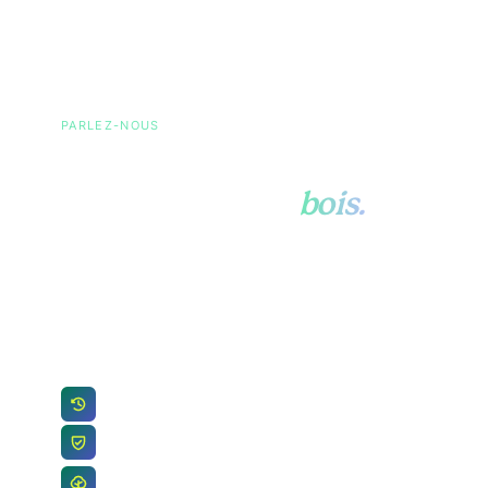
PARLEZ-NOUS
Posez-nous toutes vos
questions sur le
bois.
Approvisionnement, RDUE, prix, certifications
ou organisation opérationnelle. Envoyez-nous
un message court et une personne de notre
équipe vous répondra.
Une personne réelle répond sous 24h
Vos coordonnées restent au sein de notre
équipe
Des experts du bois, pas une file d’attente de