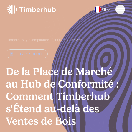
Skip to content
FR
Timberhub
/
Compliance
/
EUDR
/
Insight
EUDR RESOURCE
De la Place de Marché
au Hub de Conformité :
Comment Timberhub
s'Étend au-delà des
Ventes de Bois