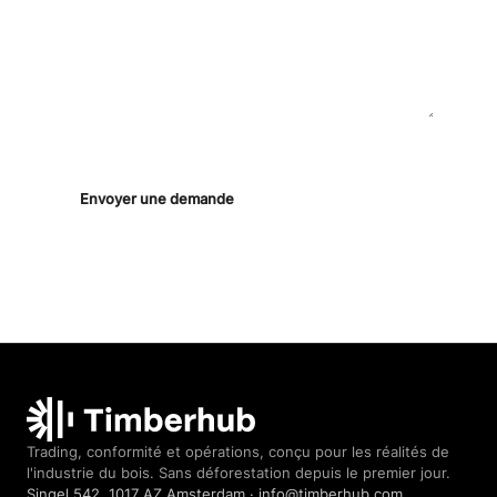
En envoyant ce message, vous acceptez d’être contacté(e)
par notre équipe. Aucune liste marketing.
Envoyer une demande
Timberhub home
Trading, conformité et opérations, conçu pour les réalités de
l'industrie du bois. Sans déforestation depuis le premier jour.
Singel 542, 1017 AZ Amsterdam · info@timberhub.com