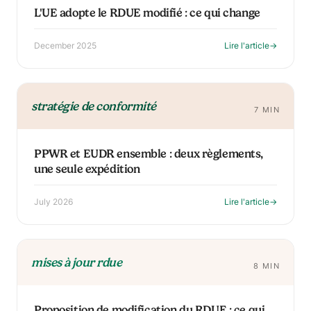
L'UE adopte le RDUE modifié : ce qui change
December 2025
Lire l'article
→
stratégie de conformité
7 MIN
PPWR et EUDR ensemble : deux règlements,
une seule expédition
July 2026
Lire l'article
→
mises à jour rdue
8 MIN
Proposition de modification du RDUE : ce qui