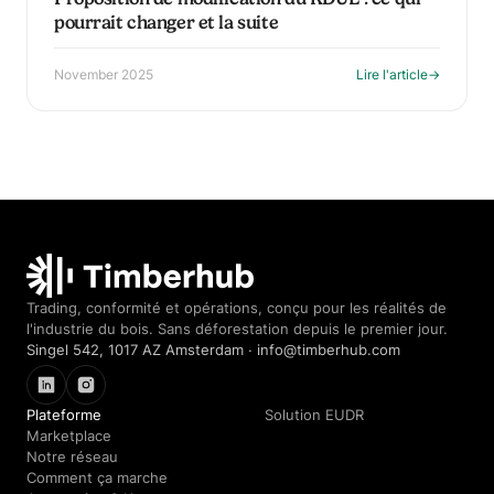
pourrait changer et la suite
November 2025
Lire l'article
→
Timberhub home
Trading, conformité et opérations, conçu pour les réalités de
l'industrie du bois. Sans déforestation depuis le premier jour.
Singel 542, 1017 AZ Amsterdam · info@timberhub.com
LinkedIn
Instagram
Plateforme
Solution EUDR
Marketplace
Notre réseau
Comment ça marche